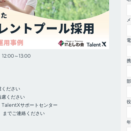
メ
電
2:00～13:00
部
慮ください
遠慮ください
役
alentXサポートセンター
）までご連絡ください
年