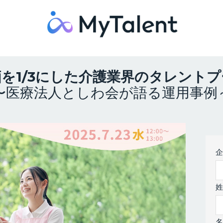
を1/3にした介護業界のタレント
〜医療法人としわ会が語る運用事例
企
姓
名