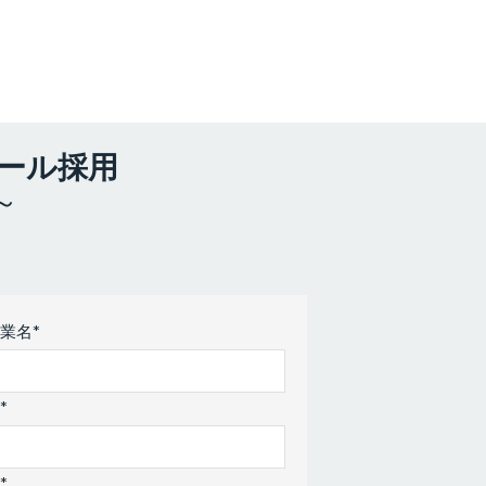
プール採用
～
業名*
*
*