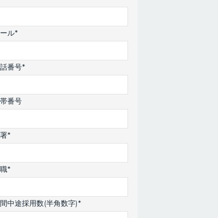
ール*
話番号*
携帯番号
署*
職*
間中途採用数(半角数字)*