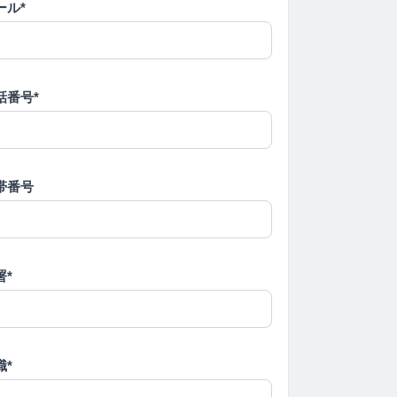
ール*
話番号*
帯番号
署*
職*