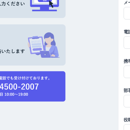
メ
電
携
部
役