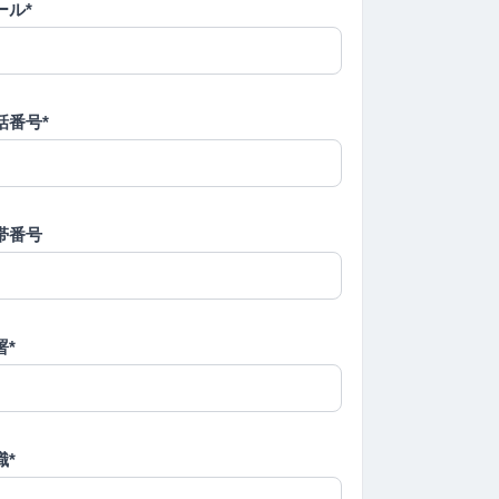
ール*
話番号*
帯番号
署*
職*