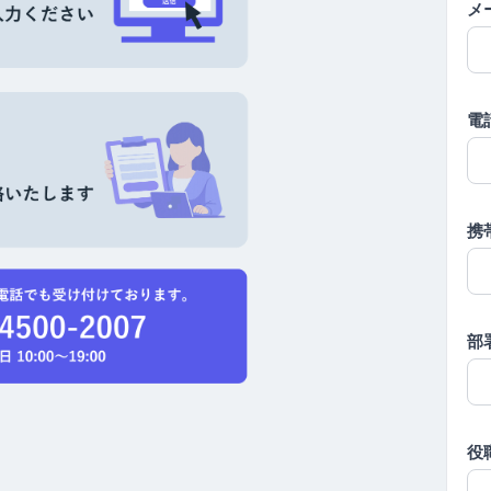
メ
電
携
部
役